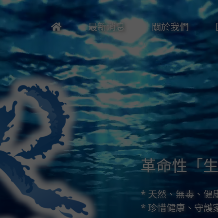
最新消息
關於我們
革命性「
* 天然、無毒、健
* 珍惜健康、守護